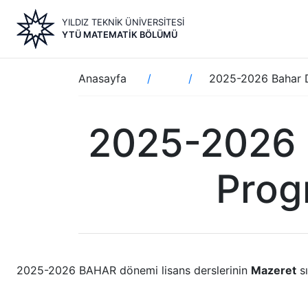
Ana
YILDIZ TEKNİK ÜNİVERSİTESİ
içeriğe
YTÜ MATEMATIK BÖLÜMÜ
atla
Sayfa
Anasayfa
2025-2026 Bahar D
yolu
2025-2026 
Prog
2025-2026 BAHAR dönemi lisans derslerinin
Mazeret
sı