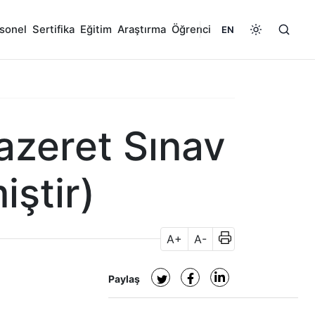
sonel
Sertifika
Eğitim
Araştırma
Öğrenci
EN
zeret Sınav
ştir)
A+
A-
Paylaş