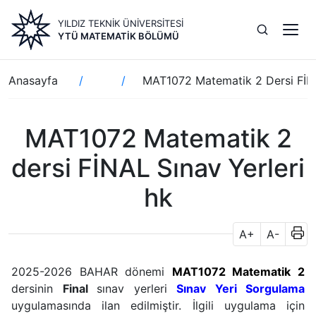
Ana
YILDIZ TEKNİK ÜNİVERSİTESİ
içeriğe
YTÜ MATEMATIK BÖLÜMÜ
atla
Sayfa
Anasayfa
MAT1072 Matematik 2 Dersi FİNA
yolu
MAT1072 Matematik 2
dersi FİNAL Sınav Yerleri
hk
A+
A-
2025-2026 BAHAR dönemi
MAT1072 Matematik 2
dersinin
Final
sınav yerleri
Sınav Yeri Sorgulama
uygulamasında ilan edilmiştir. İlgili uygulama için