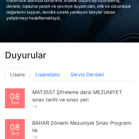
matematik alanında donanımlı, analitik düşünceyi özümsemiş;
devlete, topluma yararlı ve çevreye duyarlı olan, etik ve sorumluluk
değerlerini taşıyan, kendini sürekli yenileyen bireyler olarak
yetiştirmeyi hedeflemekteyiz.
Duyurular
Lisans
Lisansüstü
Servis Dersleri
MAT3557 Şifreleme dersi MEZUNİYET
08
sınav tarihi ve sınav yeri
Tem
BAHAR Dönemi Mezuniyet Sınav Programı
08
hk
Tem