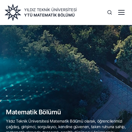
Ana
YILDIZ TEKNİK ÜNİVERSİTESİ
içeriğe
YTÜ MATEMATIK BÖLÜMÜ
atla
Image
Matematik Bölümü
Yıldız Teknik Üniversitesi Matematik Bölümü olarak, öğrencilerimizi
çağdaş, girişimci, sorgulayıcı, kendine güvenen, takım ruhuna sahip,