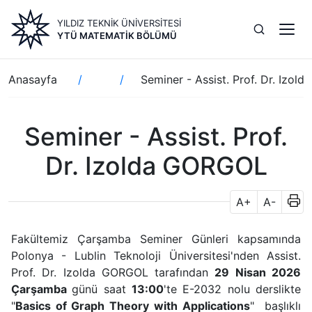
Ana
YILDIZ TEKNİK ÜNİVERSİTESİ
içeriğe
YTÜ MATEMATIK BÖLÜMÜ
atla
Sayfa
Anasayfa
Seminer - Assist. Prof. Dr. Izo
yolu
Seminer - Assist. Prof.
Dr. Izolda GORGOL
A+
A-
Fakültemiz Çarşamba Seminer Günleri kapsamında
Polonya - Lublin Teknoloji Üniversitesi'nden Assist.
Prof. Dr. Izolda GORGOL tarafından
29 Nisan 2026
Çarşamba
günü saat
13:00
'te E-2032 nolu derslikte
"
Basics of Graph Theory with Applications
" başlıklı