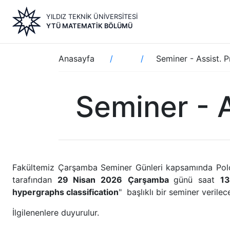
Ana
YILDIZ TEKNİK ÜNİVERSİTESİ
içeriğe
YTÜ MATEMATIK BÖLÜMÜ
atla
Sayfa
Anasayfa
Seminer - Assist. 
yolu
Seminer - 
Fakültemiz Çarşamba Seminer Günleri kapsamında Polon
tarafından
29 Nisan 2026
Çarşamba
günü saat
13
hypergraphs classification
" başlıklı bir seminer verilec
İlgilenenlere duyurulur.