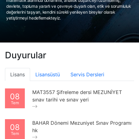
matematik alanında donanımlı, analitik düşünceyi özümsemiş;
devlete, topluma yararlı ve çevreye duyarlı olan, etik ve sorumluluk
değerlerini taşıyan, kendini sürekli yenileyen bireyler olarak
yetiştirmeyi hedeflemekteyiz.
Duyurular
Lisans
Lisansüstü
Servis Dersleri
MAT3557 Şifreleme dersi MEZUNİYET
08
sınav tarihi ve sınav yeri
Tem
BAHAR Dönemi Mezuniyet Sınav Programı
08
hk
Tem