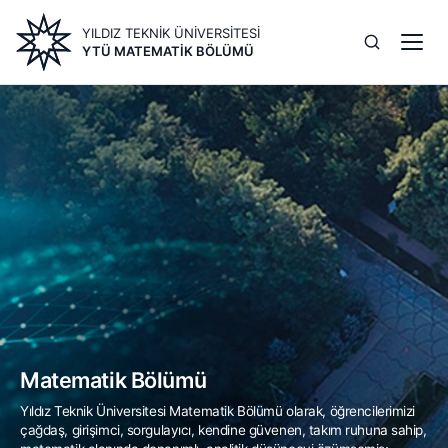
Ana
YILDIZ TEKNİK ÜNİVERSİTESİ
içeriğe
YTÜ MATEMATIK BÖLÜMÜ
atla
Image
Matematik Bölümü
Yıldız Teknik Üniversitesi Matematik Bölümü olarak, öğrencilerimizi
çağdaş, girişimci, sorgulayıcı, kendine güvenen, takım ruhuna sahip,