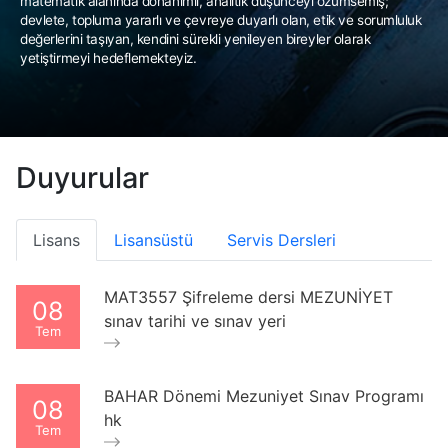
matematik alanında donanımlı, analitik düşünceyi özümsemiş;
devlete, topluma yararlı ve çevreye duyarlı olan, etik ve sorumluluk
değerlerini taşıyan, kendini sürekli yenileyen bireyler olarak
yetiştirmeyi hedeflemekteyiz.
Duyurular
Lisans
Lisansüstü
Servis Dersleri
MAT3557 Şifreleme dersi MEZUNİYET
08
sınav tarihi ve sınav yeri
Tem
BAHAR Dönemi Mezuniyet Sınav Programı
08
hk
Tem