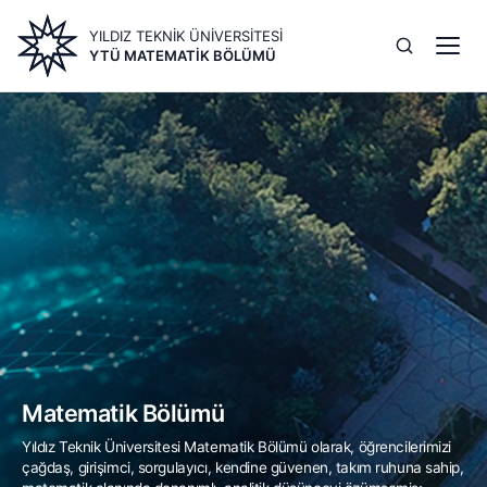
Ana
YILDIZ TEKNİK ÜNİVERSİTESİ
içeriğe
YTÜ MATEMATIK BÖLÜMÜ
atla
Image
Matematik Bölümü
Yıldız Teknik Üniversitesi Matematik Bölümü olarak, öğrencilerimizi
çağdaş, girişimci, sorgulayıcı, kendine güvenen, takım ruhuna sahip,